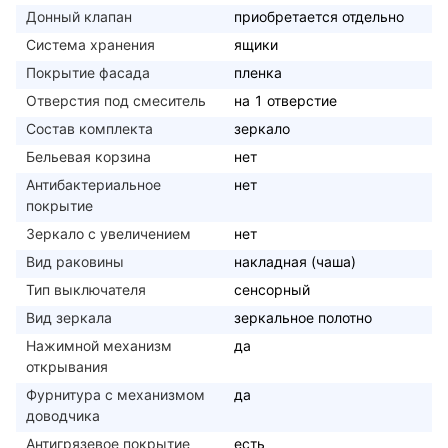
Донный клапан
приобретается отдельно
Система хранения
ящики
Покрытие фасада
пленка
Отверстия под смеситель
на 1 отверстие
Состав комплекта
зеркало
Бельевая корзина
нет
Антибактериальное
нет
покрытие
Зеркало с увеличением
нет
Вид раковины
накладная (чаша)
Тип выключателя
сенсорный
Вид зеркала
зеркальное полотно
Нажимной механизм
да
открывания
Фурнитура с механизмом
да
доводчика
Антигрязевое покрытие
есть