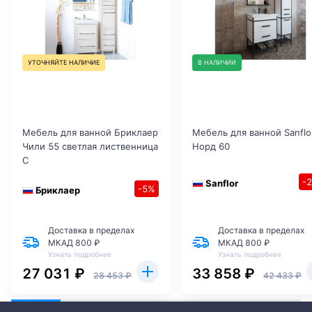
УТОЧНЯЙТЕ НАЛИЧИЕ
В НАЛИЧИИ
Мебель для ванной Бриклаер
Мебель для ванной Sanflo
Чили 55 светлая лиственница
Норд 60
С
-
Sanflor
-5%
Бриклаер
Доставка в пределах
Доставка в пределах
МКАД 800 ₽
МКАД 800 ₽
Узнать подробнее
Узнать подробнее
27 031 ₽
33 858 ₽
28 453 ₽
42 433 ₽