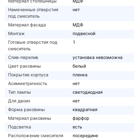
Материал столешницы
МДФ
Намеченные отверстия
нет
под смеситель
Материал фасада
МДФ
Монтаж
подвесной
Готовые отверстия под
1
смеситель
Слив-перелив
установка невозможна
Цвет раковины
белый
Покрытие корпуса
пленка
Асимметричность
нет
Тип лампы
светодиодная
Для двоих
нет
Форма раковины
квадратная
Материал раковины
фарфор
Подсветка
есть
Расположение смесителя
посередине