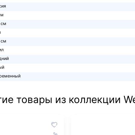
сия
см
 см
м
 см
ил
дний
ый
ременный
гие товары из коллекции W