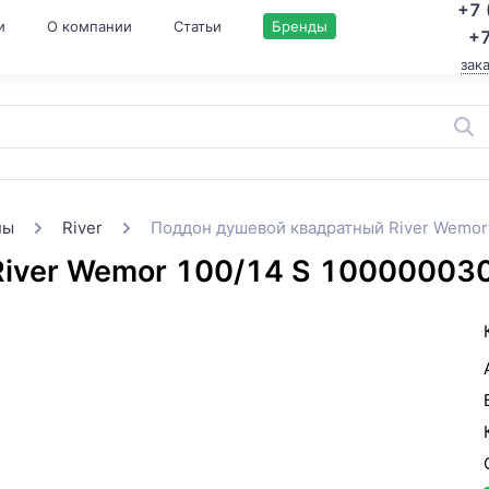
+7 
и
О компании
Статьи
Бренды
+7
зак
ны
River
Поддон душевой квадратный River Wemo
River Wemor 100/14 S 10000003