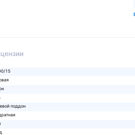
ицензии
90/15
овая
он
ь
евой поддон
дратная
м
д