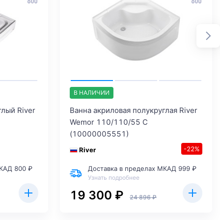
В НАЛИЧИИ
лый River
Ванна акриловая полукруглая River
Wemor 110/110/55 C
(10000005551)
-22%
River
КАД 800 ₽
Доставка в пределах МКАД 999 ₽
Узнать подробнее
19 300 ₽
24 896 ₽