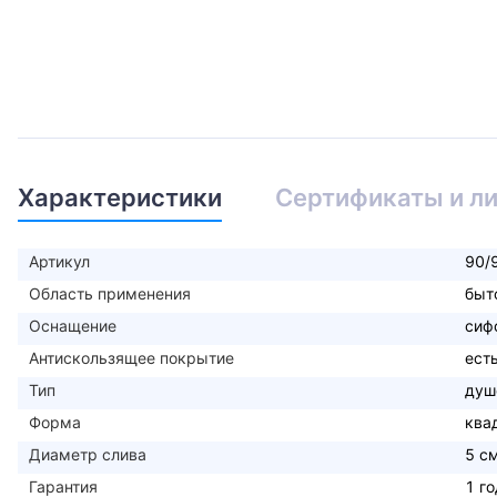
Характеристики
Сертификаты и л
Артикул
90/
Область применения
быт
Оснащение
сиф
Антискользящее покрытие
ест
Тип
душ
Форма
ква
Диаметр слива
5 с
Гарантия
1 го