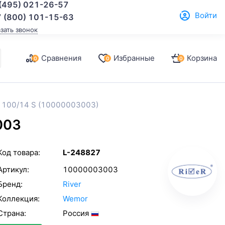
(495) 021-26-57
Войти
 (800) 101-15-63
азать звонок
Сравнения
Избранные
Корзина
0
0
0
r 100/14 S (10000003003)
003
Код товара:
L-248827
Артикул:
10000003003
Бренд:
River
Коллекция:
Wemor
Страна:
Россия