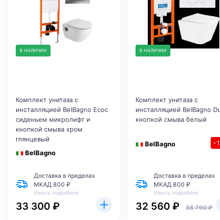
В НАЛИЧИИ
В НАЛИЧИИ
Комплект унитаза с
Комплект унитаза с
инсталляцией BelBagno Ecoс
инсталляцией BelBagno D
сиденьем микролифт и
кнопкой смыва белый
кнопкой смыва хром
глянцевый
-
BelBagno
BelBagno
Доставка в пределах
Доставка в пределах
МКАД 800 ₽
МКАД 800 ₽
Узнать подробнее
Узнать подробнее
33 300 ₽
32 560 ₽
38 790 ₽