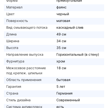
Форма
прямоугольная
Материал
фаянс
Цвет
черный
Поверхность
матовая
Вид смывающего потока
каскадный слив
Длина
49 см
Ширина
34 см
Высота
35 см
Направление выпуска
Горизонтальный (в стену)
Фурнитура
хром
Межосевое расстояние
18 см
под крепеж. шпильки
Область применения
бытовая
Гарантия
5 лет
Страна
Германия
Стиль дизайна
Современный
Система антивсплеск
есть