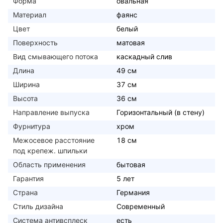
Форма
овальная
Материал
фаянс
Цвет
белый
Поверхность
матовая
Вид смывающего потока
каскадный слив
Длина
49 см
Ширина
37 см
Высота
36 см
Направление выпуска
Горизонтальный (в стену)
Фурнитура
хром
Межосевое расстояние
18 см
под крепеж. шпильки
Область применения
бытовая
Гарантия
5 лет
Страна
Германия
Стиль дизайна
Современный
Система антивсплеск
есть