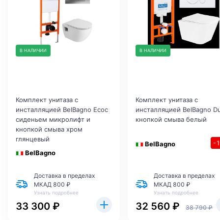
В НАЛИЧИИ
В НАЛИЧИИ
Комплект унитаза с
Комплект унитаза с
инсталляцией BelBagno Ecoс
инсталляцией BelBagno D
сиденьем микролифт и
кнопкой смыва белый
кнопкой смыва хром
глянцевый
-
BelBagno
BelBagno
Доставка в пределах
Доставка в пределах
МКАД 800 ₽
МКАД 800 ₽
Узнать подробнее
Узнать подробнее
33 300 ₽
32 560 ₽
38 790 ₽