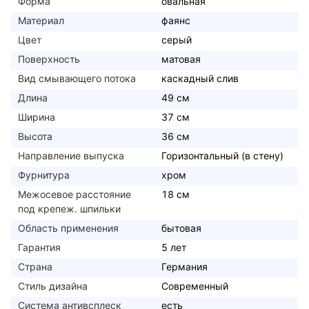
Форма
овальная
Материал
фаянс
Цвет
серый
Поверхность
матовая
Вид смывающего потока
каскадный слив
Длина
49 см
Ширина
37 см
Высота
36 см
Направление выпуска
Горизонтальный (в стену)
Фурнитура
хром
Межосевое расстояние
18 см
под крепеж. шпильки
Область применения
бытовая
Гарантия
5 лет
Страна
Германия
Стиль дизайна
Современный
Система антивсплеск
есть