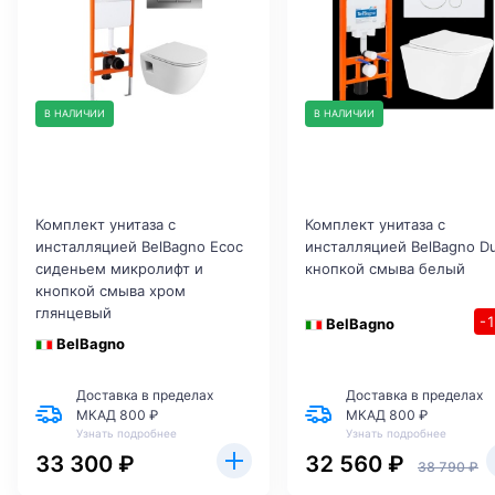
В НАЛИЧИИ
В НАЛИЧИИ
Комплект унитаза с
Комплект унитаза с
инсталляцией BelBagno Ecoс
инсталляцией BelBagno D
сиденьем микролифт и
кнопкой смыва белый
кнопкой смыва хром
глянцевый
-
BelBagno
BelBagno
Доставка в пределах
Доставка в пределах
МКАД 800 ₽
МКАД 800 ₽
Узнать подробнее
Узнать подробнее
33 300 ₽
32 560 ₽
38 790 ₽