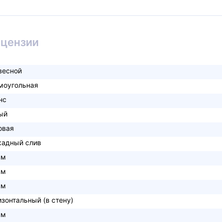
ицензии
весной
моугольная
нс
ый
овая
кадный слив
см
см
см
изонтальный (в стену)
см