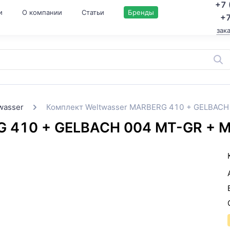
+7 
и
О компании
Статьи
Бренды
+7
зак
wasser
Комплект Weltwasser MARBERG 410 + GELBACH
G 410 + GELBACH 004 MT-GR + 