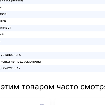
тену (скрытый)
м
овая
стик
опласт
ый
ь
 установлено
ановка не предусмотрена
0054295542
 этим товаром часто смотр