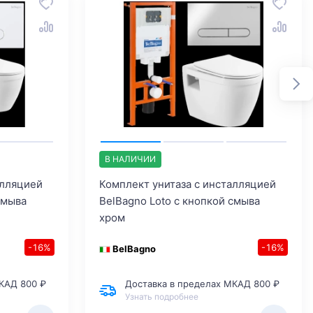
В НАЛИЧИИ
алляцией
Комплект унитаза с инсталляцией
смыва
BelBagno Loto с кнопкой смыва
хром
-16%
-16%
BelBagno
КАД 800 ₽
Доставка в пределах МКАД 800 ₽
Узнать подробнее