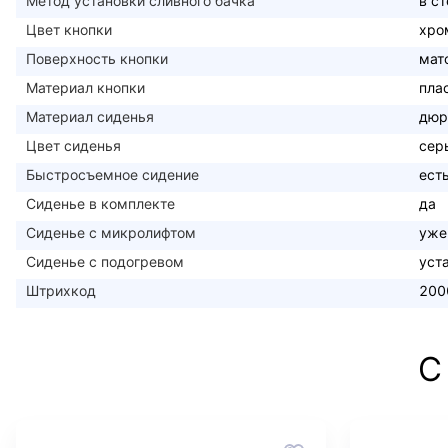
Метод установки сливного бачка
в с
Цвет кнопки
хро
Поверхность кнопки
мат
Материал кнопки
пла
Материал сиденья
дюр
Цвет сиденья
сер
Быстросъемное сидение
ест
Сиденье в комплекте
да
Сиденье с микролифтом
уже
Сиденье с подогревом
уст
Штрихкод
200
С