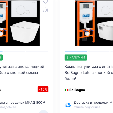
И
В НАЛИЧИИ
унитаза с инсталляцией
Комплект унитаза с инст
Due с кнопкой смыва
BelBagno Loto с кнопкой 
белый
-16%
o
BelBagno
вка в пределах МКАД 800 ₽
Доставка в пределах М
 подробнее
Узнать подробнее