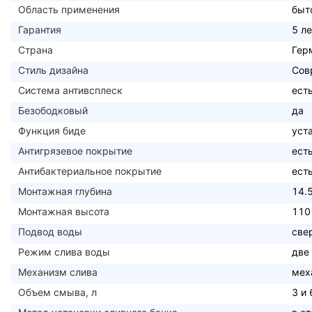
Область применения
быт
Гарантия
5 ле
Страна
Гер
Стиль дизайна
Сов
Система антивсплеск
ест
Безободковый
да
Функция биде
уст
Антигрязевое покрытие
ест
Антибактериальное покрытие
ест
Монтажная глубина
14.
Монтажная высота
110
Подвод воды
све
Режим слива воды
две
Механизм слива
мех
Объем смыва, л
3 и 