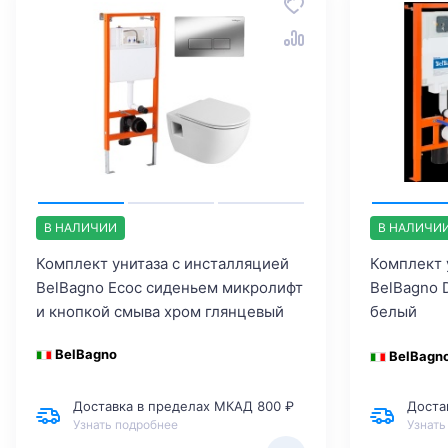
В НАЛИЧИИ
В НАЛИЧИ
Комплект унитаза с инсталляцией
Комплект 
BelBagno Ecoс сиденьем микролифт
BelBagno 
и кнопкой смыва хром глянцевый
белый
BelBagno
BelBagn
Доставка в пределах МКАД 800 ₽
Доста
Узнать подробнее
Узнать