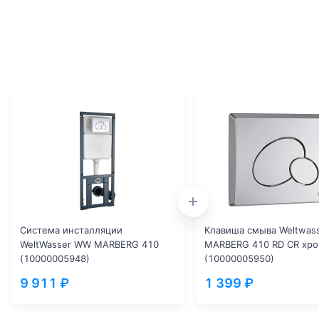
Система инсталляции
Клавиша смыва Weltwas
WeltWasser WW MARBERG 410
MARBERG 410 RD CR хр
(10000005948)
(10000005950)
9 911 ₽
1 399 ₽