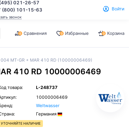
(495) 021-26-57
Войти
 (800) 101-15-63
азать звонок
Сравнения
Избранные
Корзина
0
0
0
 004 MT-GR + MAR 410 RD (10000006469)
MAR 410 RD 10000006469
Код товара:
L-248737
Артикул:
10000006469
Бренд:
Weltwasser
Страна:
Германия
УТОЧНЯЙТЕ НАЛИЧИЕ