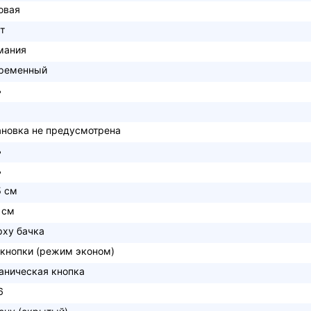
овая
т
мания
ременный
ь
ановка не предусмотрена
ь
ь
5 см
 см
рху бачка
 кнопки (режим эконом)
аническая кнопка
6