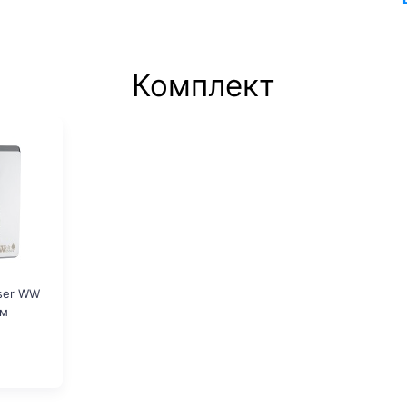
Комплект
ser WW
ом