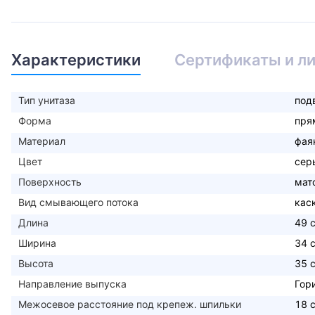
Характеристики
Сертификаты и л
Тип унитаза
под
Форма
пря
Материал
фая
Цвет
сер
Поверхность
мат
Вид смывающего потока
кас
Длина
49 
Ширина
34 
Высота
35 
Направление выпуска
Гор
Межосевое расстояние под крепеж. шпильки
18 