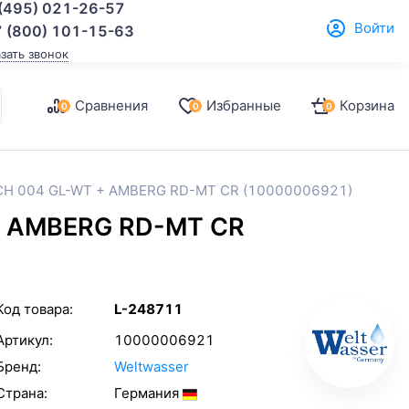
(495) 021-26-57
Войти
 (800) 101-15-63
азать звонок
Сравнения
Избранные
Корзина
0
0
0
ACH 004 GL-WT + AMBERG RD-MT CR (10000006921)
+ AMBERG RD-MT CR
Код товара:
L-248711
Артикул:
10000006921
Бренд:
Weltwasser
Страна:
Германия