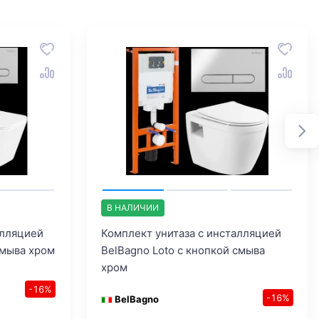
В НАЛИЧИИ
алляцией
Комплект унитаза с инсталляцией
смыва хром
BelBagno Loto с кнопкой смыва
хром
-16%
-16%
BelBagno