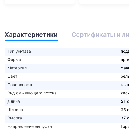
Характеристики
Сертификаты и л
Тип унитаза
под
Форма
пря
Материал
фая
Цвет
бел
Поверхность
гля
Вид смывающего потока
кас
Длина
51 
Ширина
35 
Высота
37 
Направление выпуска
Гор