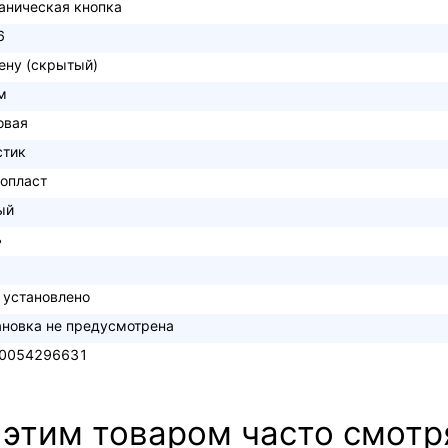
аническая кнопка
6
тену (скрытый)
м
овая
стик
опласт
ый
ь
 установлено
ановка не предусмотрена
0054296631
 этим товаром часто смотр