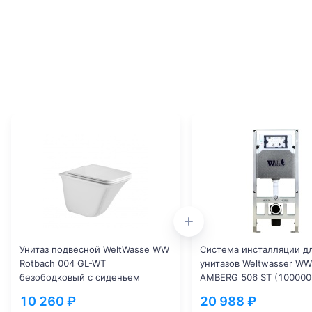
Унитаз подвесной WeltWasse WW
Система инсталляции д
Rotbach 004 GL-WT
унитазов Weltwasser WW
безободковый с сиденьем
AMBERG 506 ST (100000
микролифт белый
10 260 ₽
20 988 ₽
(10000003669)