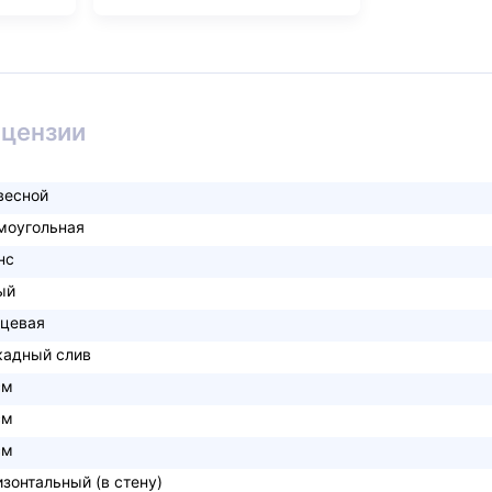
ицензии
весной
моугольная
нс
ый
нцевая
кадный слив
см
см
см
изонтальный (в стену)