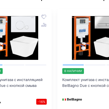
И
В НАЛИЧИИ
унитаза с инсталляцией
Комплект унитаза с инст
Due с кнопкой смыва
BelBagno Due с кнопкой 
BelBagno
-16%
o