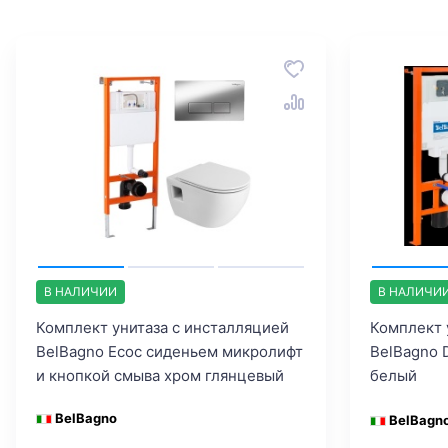
В НАЛИЧИИ
В НАЛИЧИ
Комплект унитаза с инсталляцией
Комплект 
BelBagno Ecoс сиденьем микролифт
BelBagno 
и кнопкой смыва хром глянцевый
белый
BelBagno
BelBagn