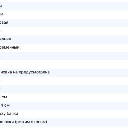
м
см
овая
т
мания
ременный
ь
ановка не предусмотрена
ь
ь
5 см
.4 см
рху бачка
 кнопки (режим эконом)