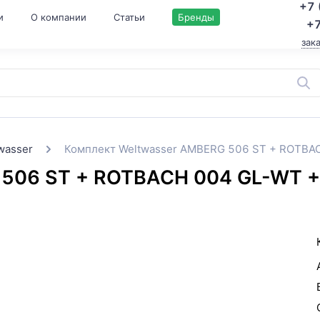
+7 
и
О компании
Статьи
Бренды
+7
зак
wasser
Комплект Weltwasser AMBERG 506 ST + ROTB
 506 ST + ROTBACH 004 GL-WT 