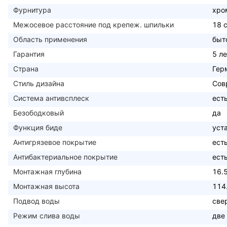
Фурнитура
хро
Межосевое расстояние под крепеж. шпильки
18 
Область применения
быт
Гарантия
5 ле
Страна
Гер
Стиль дизайна
Сов
Система антивсплеск
ест
Безободковый
да
Функция биде
уст
Антигрязевое покрытие
ест
Антибактериальное покрытие
ест
Монтажная глубина
16.
Монтажная высота
114
Подвод воды
све
Режим слива воды
две