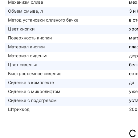
Механизм слива
мех
Объем смыва, л
3 и 
Метод установки сливного бачка
в с
Цвет кнопки
хро
Поверхность кнопки
мат
Материал кнопки
пла
Материал сиденья
дюр
Цвет сиденья
бел
Быстросъемное сидение
ест
Сиденье в комплекте
да
Сиденье с микролифтом
уже
Сиденье с подогревом
уст
Штрихкод
200
С