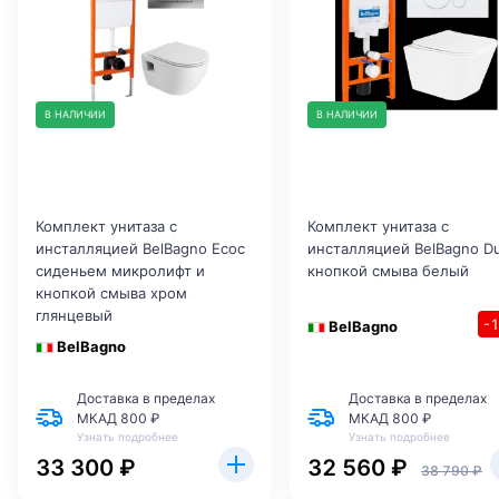
В НАЛИЧИИ
В НАЛИЧИИ
Комплект унитаза с
Комплект унитаза с
инсталляцией BelBagno Ecoс
инсталляцией BelBagno D
сиденьем микролифт и
кнопкой смыва белый
кнопкой смыва хром
глянцевый
-
BelBagno
BelBagno
Доставка в пределах
Доставка в пределах
МКАД 800 ₽
МКАД 800 ₽
Узнать подробнее
Узнать подробнее
33 300 ₽
32 560 ₽
38 790 ₽