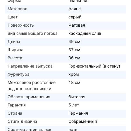
Форма
овальная
Материал
фаянс
Цвет
серый
Поверхность
матовая
Вид смывающего потока
каскадный слив
Длина
49 см
Ширина
37 см
Высота
36 см
Направление выпуска
Горизонтальный (в стену)
Фурнитура
хром
Межосевое расстояние
18 см
под крепеж. шпильки
Область применения
бытовая
Гарантия
5 лет
Страна
Германия
Стиль дизайна
Современный
Система антивсплеск
есть