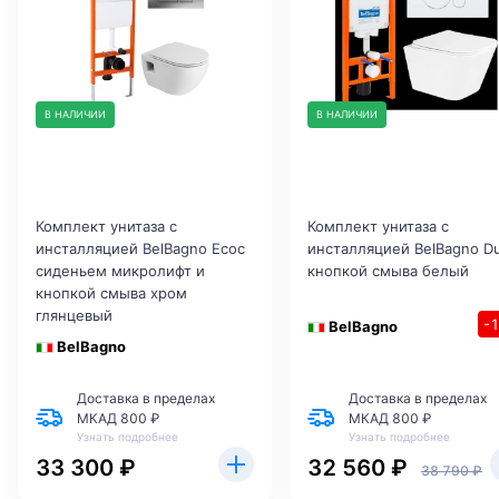
В НАЛИЧИИ
В НАЛИЧИИ
Комплект унитаза с
Комплект унитаза с
инсталляцией BelBagno Ecoс
инсталляцией BelBagno D
сиденьем микролифт и
кнопкой смыва белый
кнопкой смыва хром
глянцевый
-
BelBagno
BelBagno
Доставка в пределах
Доставка в пределах
МКАД 800 ₽
МКАД 800 ₽
Узнать подробнее
Узнать подробнее
33 300 ₽
32 560 ₽
38 790 ₽