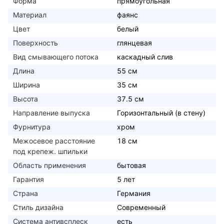
Форма
прямоугольная
Материал
фаянс
Цвет
белый
Поверхность
глянцевая
Вид смывающего потока
каскадный слив
Длина
55 см
Ширина
35 см
Высота
37.5 см
Направление выпуска
Горизонтальный (в стену)
Фурнитура
хром
Межосевое расстояние
18 см
под крепеж. шпильки
Область применения
бытовая
Гарантия
5 лет
Страна
Германия
Стиль дизайна
Современный
Система антивсплеск
есть