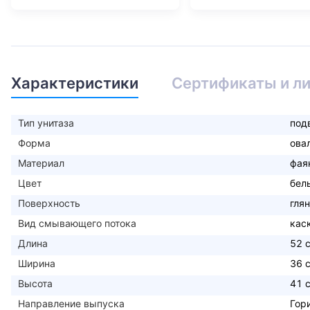
Характеристики
Сертификаты и л
Тип унитаза
под
Форма
ова
Материал
фая
Цвет
бел
Поверхность
гля
Вид смывающего потока
кас
Длина
52 
Ширина
36 
Высота
41 
Направление выпуска
Гор