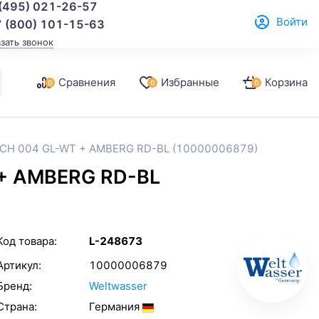
(495) 021-26-57
Войти
 (800) 101-15-63
азать звонок
Сравнения
Избранные
Корзина
0
0
0
ACH 004 GL-WT + AMBERG RD-BL (10000006879)
 + AMBERG RD-BL
Код товара:
L-248673
Артикул:
10000006879
Бренд:
Weltwasser
Страна:
Германия