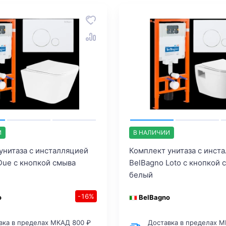
И
В НАЛИЧИИ
унитаза с инсталляцией
Комплект унитаза с инст
Due с кнопкой смыва
BelBagno Loto с кнопкой 
белый
-16%
o
BelBagno
вка в пределах МКАД 800 ₽
Доставка в пределах М