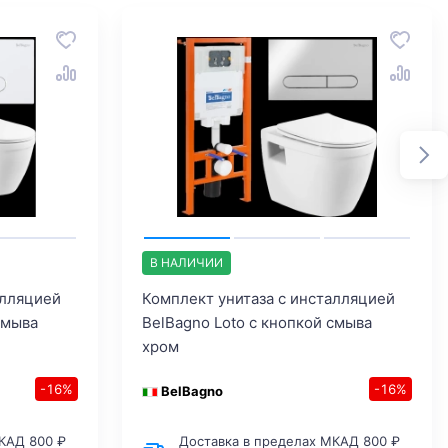
В НАЛИЧИИ
алляцией
Комплект унитаза с инсталляцией
смыва
BelBagno Loto с кнопкой смыва
хром
-16%
-16%
BelBagno
КАД 800 ₽
Доставка в пределах МКАД 800 ₽