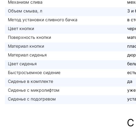
Механизм слива
мех
Объем смыва, л
3 и 
Метод установки сливного бачка
в с
Цвет кнопки
чер
Поверхность кнопки
мат
Материал кнопки
пла
Материал сиденья
дюр
Цвет сиденья
бел
Быстросъемное сидение
ест
Сиденье в комплекте
да
Сиденье с микролифтом
уже
Сиденье с подогревом
уст
С