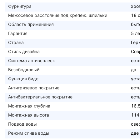
Фурнитура
хро
Межосевое расстояние под крепеж. шпильки
18 
Область применения
быт
Гарантия
5 ле
Страна
Гер
Стиль дизайна
Сов
Система антивсплеск
ест
Безободковый
да
Функция биде
уст
Антигрязевое покрытие
ест
Антибактериальное покрытие
ест
Монтажная глубина
16.
Монтажная высота
114
Подвод воды
све
Режим слива воды
две