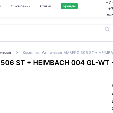
+7 
и
О компании
Статьи
Бренды
+7
зак
wasser
Комплект Weltwasser AMBERG 506 ST + HEIMB
 506 ST + HEIMBACH 004 GL-WT