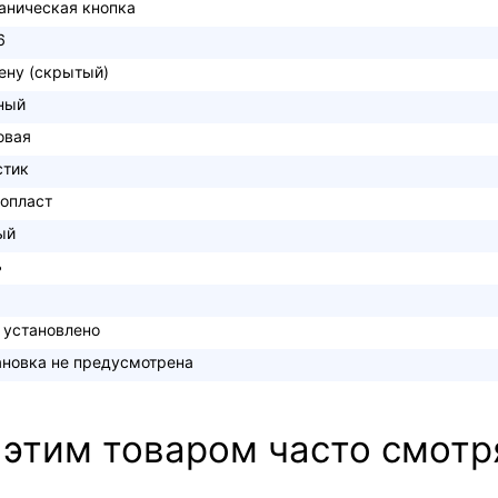
аническая кнопка
6
тену (скрытый)
ный
овая
стик
опласт
ый
ь
 установлено
ановка не предусмотрена
 этим товаром часто смотр