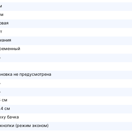
м
см
овая
т
мания
ременный
ь
ановка не предусмотрена
ь
ь
5 см
.4 см
рху бачка
 кнопки (режим эконом)