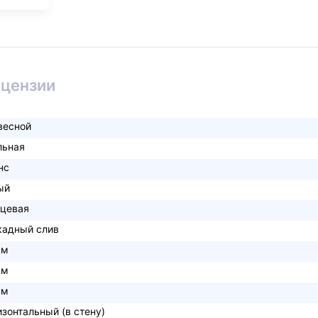
ицензии
весной
льная
нс
ый
нцевая
кадный слив
см
см
см
изонтальный (в стену)