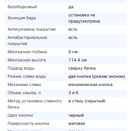
Безободковый
да
установка не
Функция биде
предусмотрена
Антигрязевое покрытие
есть
Антибактериальное
есть
покрытие
Монтажная глубина
9 см
Монтажная высота
114.4 см
Подвод воды
сверху бачка
Режим слива воды
две кнопки (режим эконом)
Механизм слива
механическая кнопка
Объем смыва, л
3 и 6
Метод установки сливного
в стену (скрытый)
бачка
Цвет кнопки
черный
Поверхность кнопки
матовая