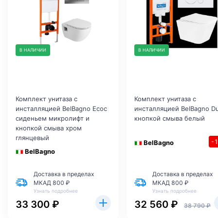
В НАЛИЧИИ
В НАЛИЧИИ
Комплект унитаза с
Комплект унитаза с
инсталляцией BelBagno Ecoс
инсталляцией BelBagno D
сиденьем микролифт и
кнопкой смыва белый
кнопкой смыва хром
глянцевый
-
BelBagno
BelBagno
Доставка в пределах
Доставка в пределах
МКАД 800 ₽
МКАД 800 ₽
Узнать подробнее
Узнать подробнее
33 300 ₽
32 560 ₽
38 790 ₽