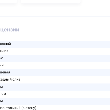
ицензии
весной
льная
нс
ый
нцевая
кадный слив
см
5 см
см
изонтальный (в стену)