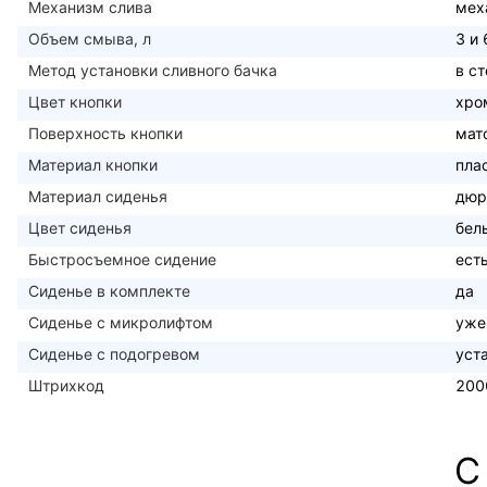
Механизм слива
мех
Объем смыва, л
3 и 
Метод установки сливного бачка
в с
Цвет кнопки
хро
Поверхность кнопки
мат
Материал кнопки
пла
Материал сиденья
дюр
Цвет сиденья
бел
Быстросъемное сидение
ест
Сиденье в комплекте
да
Сиденье с микролифтом
уже
Сиденье с подогревом
уст
Штрихкод
200
С