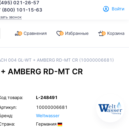
(495) 021-26-57
Войти
 (800) 101-15-63
азать звонок
Сравнения
Избранные
Корзина
0
0
0
BACH 004 GL-WT + AMBERG RD-MT CR (10000006681)
 + AMBERG RD-MT CR
Код товара:
L-248491
Артикул:
10000006681
Бренд:
Weltwasser
Страна:
Германия