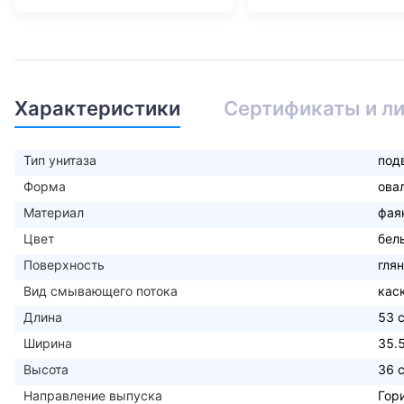
Характеристики
Сертификаты и л
Тип унитаза
под
Форма
ова
Материал
фая
Цвет
бел
Поверхность
гля
Вид смывающего потока
кас
Длина
53 
Ширина
35.
Высота
36 
Направление выпуска
Гор