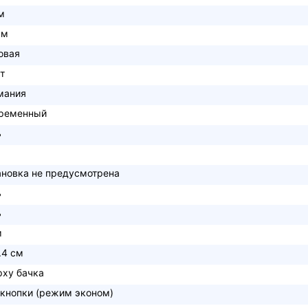
м
см
овая
т
мания
ременный
ь
ановка не предусмотрена
ь
ь
м
.4 см
рху бачка
 кнопки (режим эконом)