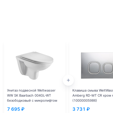
Унитаз подвесной Weltwasser
Клавиша смыва WeltWas
WW SK Baarbach 004GL-WT
Amberg RD-MT CR хром 
безободковый с микролифтом
(10000005986)
белый (10000003811)
7 695 ₽
3 731 ₽