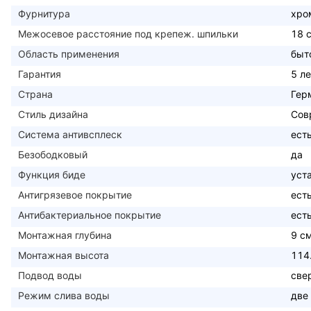
Фурнитура
хро
Межосевое расстояние под крепеж. шпильки
18 
Область применения
быт
Гарантия
5 ле
Страна
Гер
Стиль дизайна
Сов
Система антивсплеск
ест
Безободковый
да
Функция биде
уст
Антигрязевое покрытие
ест
Антибактериальное покрытие
ест
Монтажная глубина
9 с
Монтажная высота
114
Подвод воды
све
Режим слива воды
две