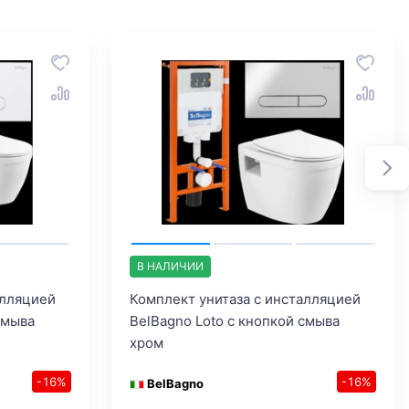
В НАЛИЧИИ
алляцией
Комплект унитаза с инсталляцией
смыва
BelBagno Loto с кнопкой смыва
хром
-16%
-16%
BelBagno