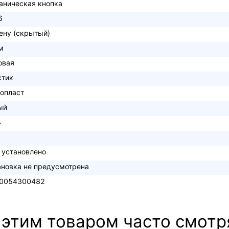
аническая кнопка
6
тену (скрытый)
м
овая
стик
опласт
ый
ь
 установлено
ановка не предусмотрена
0054300482
 этим товаром часто смотр