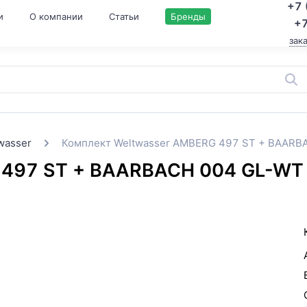
+7 
и
О компании
Статьи
Бренды
+7
зак
wasser
Комплект Weltwasser AMBERG 497 ST + BAAR
 497 ST + BAARBACH 004 GL-WT