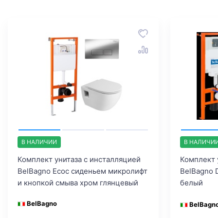
В НАЛИЧИИ
В НАЛИЧИ
Комплект унитаза с инсталляцией
Комплект 
BelBagno Ecoс сиденьем микролифт
BelBagno 
и кнопкой смыва хром глянцевый
белый
BelBagno
BelBagn