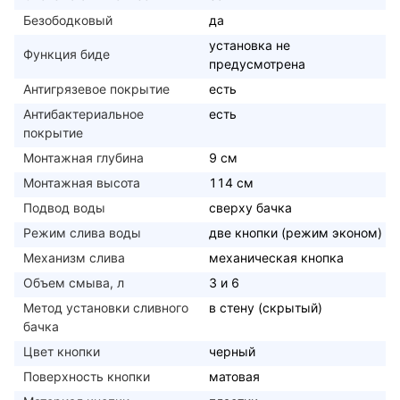
Безободковый
да
установка не
Функция биде
предусмотрена
Антигрязевое покрытие
есть
Антибактериальное
есть
покрытие
Монтажная глубина
9 см
Монтажная высота
114 см
Подвод воды
сверху бачка
Режим слива воды
две кнопки (режим эконом)
Механизм слива
механическая кнопка
Объем смыва, л
3 и 6
Метод установки сливного
в стену (скрытый)
бачка
Цвет кнопки
черный
Поверхность кнопки
матовая