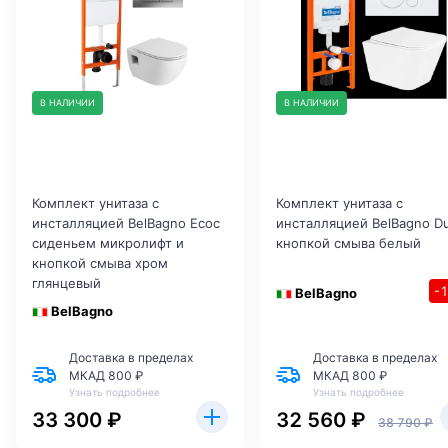
В НАЛИЧИИ
В НАЛИЧИИ
Комплект унитаза с
Комплект унитаза с
инсталляцией BelBagno Ecoс
инсталляцией BelBagno D
сиденьем микролифт и
кнопкой смыва белый
кнопкой смыва хром
глянцевый
-
BelBagno
BelBagno
Доставка в пределах
Доставка в пределах
МКАД 800 ₽
МКАД 800 ₽
Узнать подробнее
Узнать подробнее
33 300 ₽
32 560 ₽
38 790 ₽