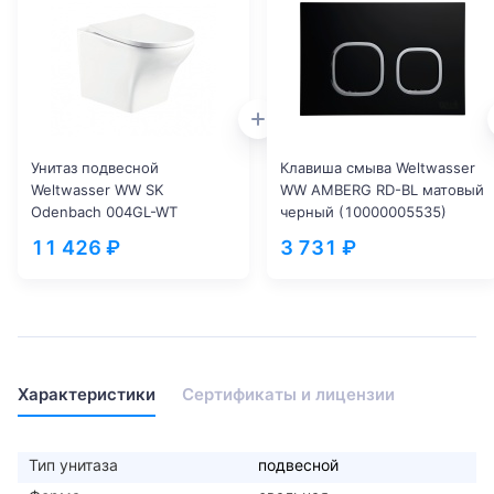
Унитаз подвесной
Клавиша смыва Weltwasser
Weltwasser WW SK
WW AMBERG RD-BL матовый
Odenbach 004GL-WT
черный (10000005535)
безободковый с
11 426 ₽
3 731 ₽
микролифтом белый
(10000003704)
Характеристики
Сертификаты и лицензии
Тип унитаза
подвесной