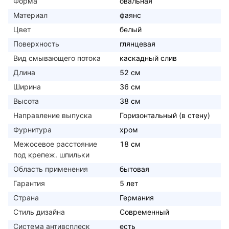
Форма
овальная
Материал
фаянс
Цвет
белый
Поверхность
глянцевая
Вид смывающего потока
каскадный слив
Длина
52 см
Ширина
36 см
Высота
38 см
Направление выпуска
Горизонтальный (в стену)
Фурнитура
хром
Межосевое расстояние
18 см
под крепеж. шпильки
Область применения
бытовая
Гарантия
5 лет
Страна
Германия
Стиль дизайна
Современный
Система антивсплеск
есть