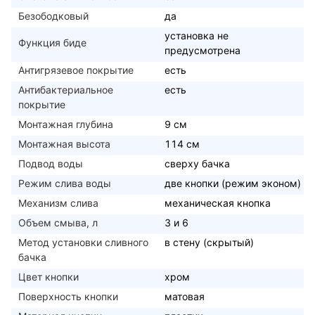
Безободковый
да
установка не
Функция биде
предусмотрена
Антигрязевое покрытие
есть
Антибактериальное
есть
покрытие
Монтажная глубина
9 см
Монтажная высота
114 см
Подвод воды
сверху бачка
Режим слива воды
две кнопки (режим эконом)
Механизм слива
механическая кнопка
Объем смыва, л
3 и 6
Метод установки сливного
в стену (скрытый)
бачка
Цвет кнопки
хром
Поверхность кнопки
матовая