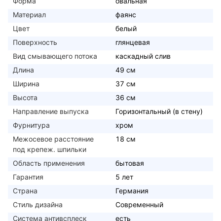
Форма
овальная
Материал
фаянс
Цвет
белый
Поверхность
глянцевая
Вид смывающего потока
каскадный слив
Длина
49 см
Ширина
37 см
Высота
36 см
Направление выпуска
Горизонтальный (в стену)
Фурнитура
хром
Межосевое расстояние
18 см
под крепеж. шпильки
Область применения
бытовая
Гарантия
5 лет
Страна
Германия
Стиль дизайна
Современный
Система антивсплеск
есть