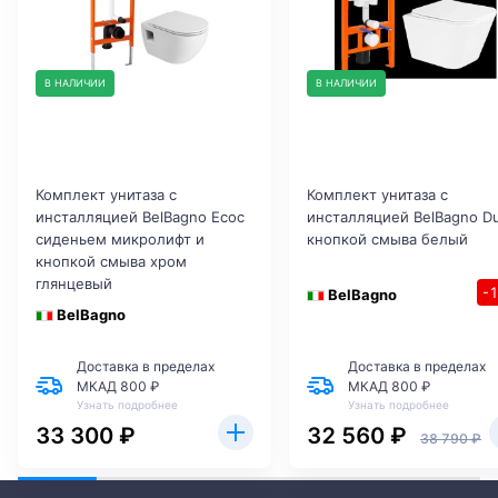
В НАЛИЧИИ
В НАЛИЧИИ
Комплект унитаза с
Комплект унитаза с
инсталляцией BelBagno Ecoс
инсталляцией BelBagno D
сиденьем микролифт и
кнопкой смыва белый
кнопкой смыва хром
глянцевый
-
BelBagno
BelBagno
Доставка в пределах
Доставка в пределах
МКАД 800 ₽
МКАД 800 ₽
Узнать подробнее
Узнать подробнее
33 300 ₽
32 560 ₽
38 790 ₽