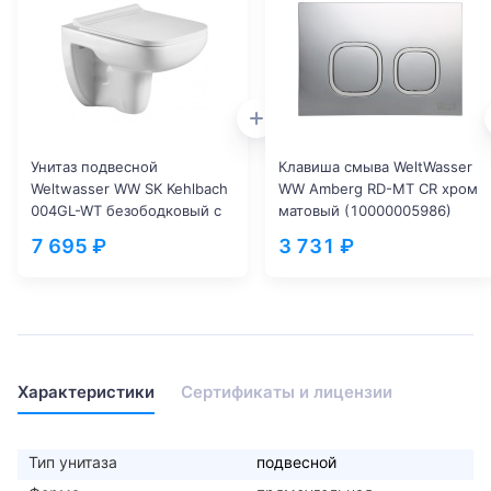
Унитаз подвесной
Клавиша смыва WeltWasser
Weltwasser WW SK Kehlbach
WW Amberg RD-MT CR хром
004GL-WT безободковый с
матовый (10000005986)
микролифтом белый
7 695 ₽
3 731 ₽
(10000003810)
Характеристики
Сертификаты и лицензии
Тип унитаза
подвесной