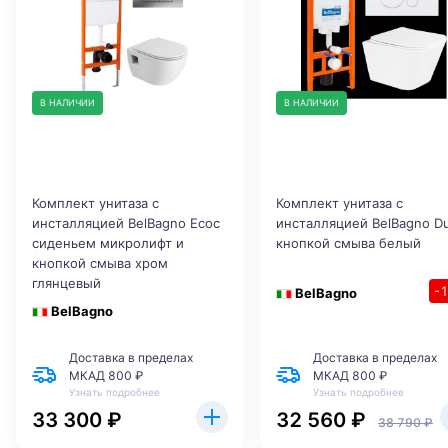
В НАЛИЧИИ
В НАЛИЧИИ
Комплект унитаза с
Комплект унитаза с
инсталляцией BelBagno Ecoс
инсталляцией BelBagno D
сиденьем микролифт и
кнопкой смыва белый
кнопкой смыва хром
глянцевый
-
BelBagno
BelBagno
Доставка в пределах
Доставка в пределах
МКАД 800 ₽
МКАД 800 ₽
Узнать подробнее
Узнать подробнее
33 300 ₽
32 560 ₽
38 790 ₽