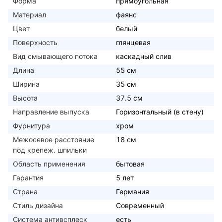
Форма
прямоугольная
Материал
фаянс
Цвет
белый
Поверхность
глянцевая
Вид смывающего потока
каскадный слив
Длина
55 см
Ширина
35 см
Высота
37.5 см
Направление выпуска
Горизонтальный (в стену)
Фурнитура
хром
Межосевое расстояние
18 см
под крепеж. шпильки
Область применения
бытовая
Гарантия
5 лет
Страна
Германия
Стиль дизайна
Современный
Система антивсплеск
есть