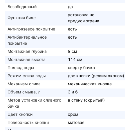
Безободковый
да
установка не
Функция биде
предусмотрена
Антигрязевое покрытие
есть
Антибактериальное
есть
покрытие
Монтажная глубина
9 см
Монтажная высота
114 см
Подвод воды
сверху бачка
Режим слива воды
две кнопки (режим эконом)
Механизм слива
механическая кнопка
Объем смыва, л
3 и 6
Метод установки сливного
в стену (скрытый)
бачка
Цвет кнопки
хром
Поверхность кнопки
матовая