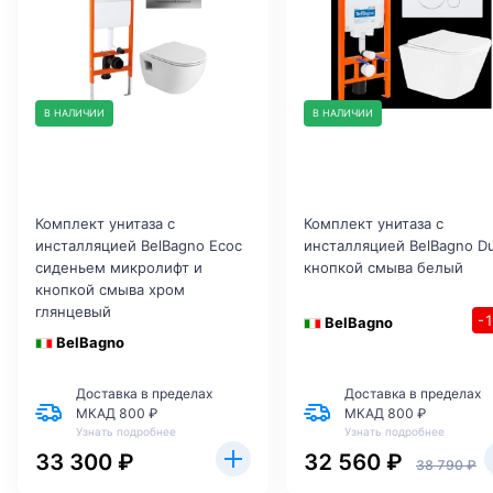
В НАЛИЧИИ
В НАЛИЧИИ
Комплект унитаза с
Комплект унитаза с
инсталляцией BelBagno Ecoс
инсталляцией BelBagno D
сиденьем микролифт и
кнопкой смыва белый
кнопкой смыва хром
глянцевый
-
BelBagno
BelBagno
Доставка в пределах
Доставка в пределах
МКАД 800 ₽
МКАД 800 ₽
Узнать подробнее
Узнать подробнее
33 300 ₽
32 560 ₽
38 790 ₽