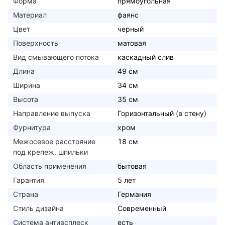
Форма
прямоугольная
Материал
фаянс
Цвет
черный
Поверхность
матовая
Вид смывающего потока
каскадный слив
Длина
49 см
Ширина
34 см
Высота
35 см
Направление выпуска
Горизонтальный (в стену)
Фурнитура
хром
Межосевое расстояние
18 см
под крепеж. шпильки
Область применения
бытовая
Гарантия
5 лет
Страна
Германия
Стиль дизайна
Современный
Система антивсплеск
есть