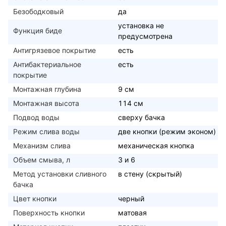
Безободковый
да
установка не
Функция биде
предусмотрена
Антигрязевое покрытие
есть
Антибактериальное
есть
покрытие
Монтажная глубина
9 см
Монтажная высота
114 см
Подвод воды
сверху бачка
Режим слива воды
две кнопки (режим эконом)
Механизм слива
механическая кнопка
Объем смыва, л
3 и 6
Метод установки сливного
в стену (скрытый)
бачка
Цвет кнопки
черный
Поверхность кнопки
матовая