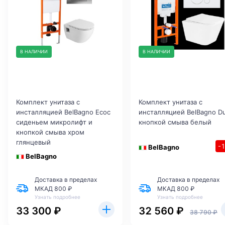
В НАЛИЧИИ
В НАЛИЧИИ
Комплект унитаза с
Комплект унитаза с
инсталляцией BelBagno Ecoс
инсталляцией BelBagno D
сиденьем микролифт и
кнопкой смыва белый
кнопкой смыва хром
глянцевый
-
BelBagno
BelBagno
Доставка в пределах
Доставка в пределах
МКАД 800 ₽
МКАД 800 ₽
Узнать подробнее
Узнать подробнее
33 300 ₽
32 560 ₽
38 790 ₽