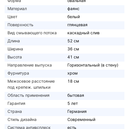
Форма
овальная
Материал
фаянс
Цвет
белый
Поверхность
глянцевая
Вид смывающего потока
каскадный слив
Длина
52 см
Ширина
36 см
Высота
41 см
Направление выпуска
Горизонтальный (в стену)
Фурнитура
хром
Межосевое расстояние
18 см
под крепеж. шпильки
Область применения
бытовая
Гарантия
5 лет
Страна
Германия
Стиль дизайна
Современный
Система антивсплеск
есть