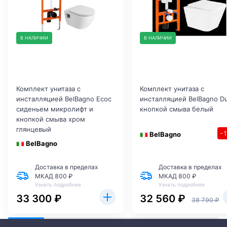
В НАЛИЧИИ
В НАЛИЧИИ
Комплект унитаза с
Комплект унитаза с
инсталляцией BelBagno Ecoс
инсталляцией BelBagno D
сиденьем микролифт и
кнопкой смыва белый
кнопкой смыва хром
глянцевый
-
BelBagno
BelBagno
Доставка в пределах
Доставка в пределах
МКАД 800 ₽
МКАД 800 ₽
Узнать подробнее
Узнать подробнее
33 300 ₽
32 560 ₽
38 790 ₽