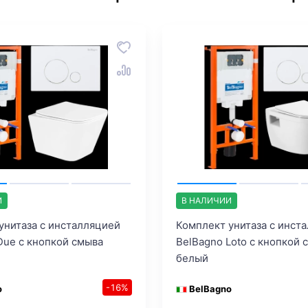
И
В НАЛИЧИИ
унитаза с инсталляцией
Комплект унитаза с инст
Due с кнопкой смыва
BelBagno Loto с кнопкой 
белый
-16%
o
BelBagno