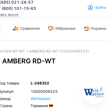
(495) 021-26-57
Войти
 (800) 101-15-63
азать звонок
Сравнения
Избранные
Корзина
0
0
0
ACH 004 MT-WT + AMBERG RD-WT (10000006525)
 + AMBERG RD-WT
Код товара:
L-248352
Артикул:
10000006525
Бренд:
Weltwasser
Страна:
Германия