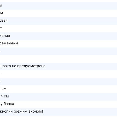
м
см
овая
т
мания
ременный
ь
ановка не предусмотрена
ь
ь
5 см
.4 см
зу бачка
 кнопки (режим эконом)