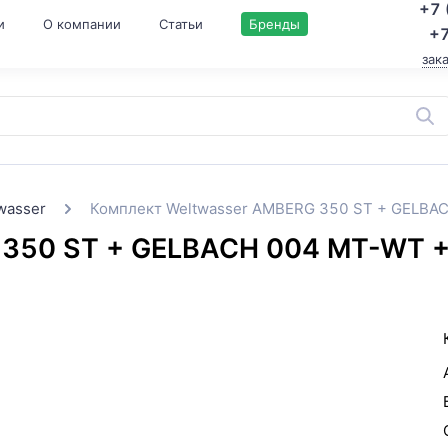
+7 
и
О компании
Статьи
Бренды
+7
зак
wasser
Комплект Weltwasser AMBERG 350 ST + GELB
 350 ST + GELBACH 004 MT-WT