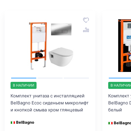
В НАЛИЧИИ
В НАЛИЧИ
Комплект унитаза с инсталляцией
Комплект 
BelBagno Ecoс сиденьем микролифт
BelBagno 
и кнопкой смыва хром глянцевый
белый
BelBagno
BelBagn