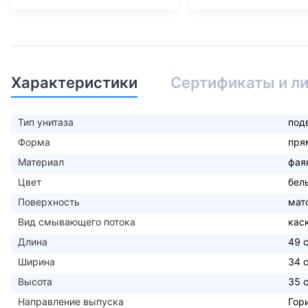
Характеристики
Сертификаты и л
Тип унитаза
под
Форма
пря
Материал
фая
Цвет
бел
Поверхность
мат
Вид смывающего потока
кас
Длина
49 
Ширина
34 
Высота
35 
Направление выпуска
Гор