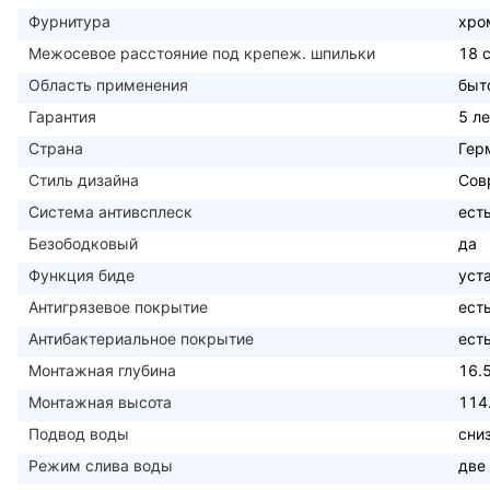
Фурнитура
хро
Межосевое расстояние под крепеж. шпильки
18 
Область применения
быт
Гарантия
5 ле
Страна
Гер
Стиль дизайна
Сов
Система антивсплеск
ест
Безободковый
да
Функция биде
уст
Антигрязевое покрытие
ест
Антибактериальное покрытие
ест
Монтажная глубина
16.
Монтажная высота
114
Подвод воды
сни
Режим слива воды
две