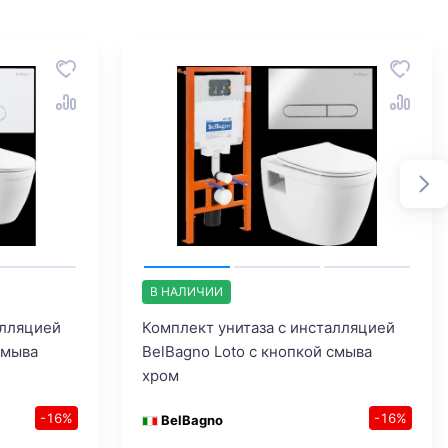
В НАЛИЧИИ
алляцией
Комплект унитаза с инсталляцией
смыва
BelBagno Loto с кнопкой смыва
хром
-16%
-16%
BelBagno