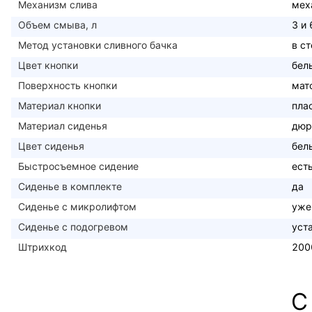
Механизм слива
мех
Объем смыва, л
3 и 
Метод установки сливного бачка
в с
Цвет кнопки
бел
Поверхность кнопки
мат
Материал кнопки
пла
Материал сиденья
дюр
Цвет сиденья
бел
Быстросъемное сидение
ест
Сиденье в комплекте
да
Сиденье с микролифтом
уже
Сиденье с подогревом
уст
Штрихкод
200
С