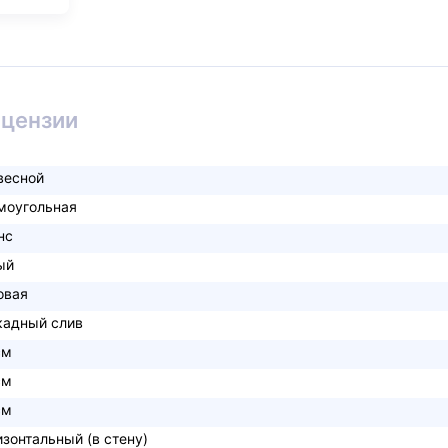
ицензии
весной
моугольная
нс
ый
овая
кадный слив
см
см
см
изонтальный (в стену)