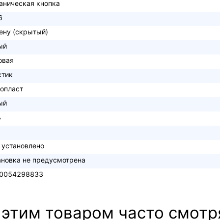
аническая кнопка
6
тену (скрытый)
ый
овая
стик
опласт
ый
ь
 установлено
ановка не предусмотрена
0054298833
 этим товаром часто смотр