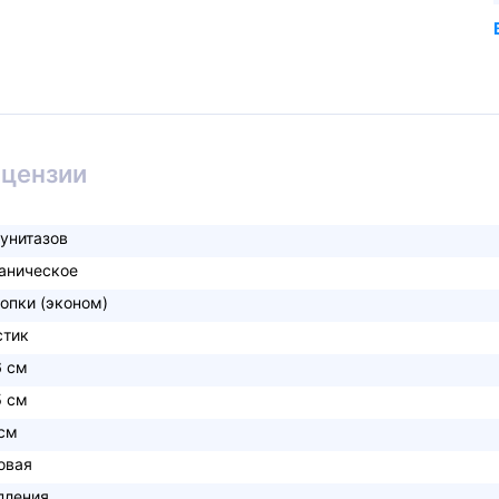
ицензии
 унитазов
аническое
нопки (эконом)
стик
6 см
5 см
 см
овая
пления