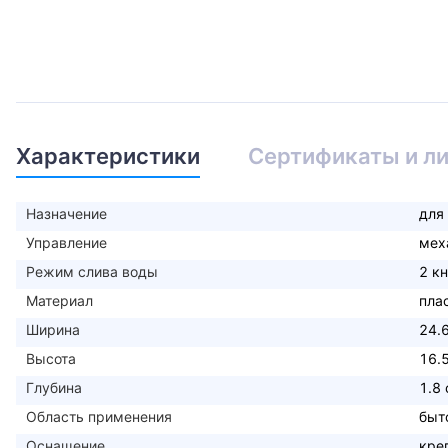
Характеристики
Сертификаты и л
Назначение
для
Управление
мех
Режим слива воды
2 к
Материал
пла
Ширина
24.
Высота
16.
Глубина
1.8
Область применения
быт
Оснащение
кре