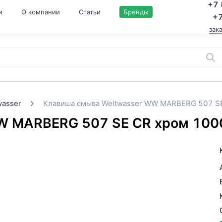
+7 
и
О компании
Статьи
Бренды
+7
зак
wasser
Клавиша смыва Weltwasser WW MARBERG 507 S
WW MARBERG 507 SE CR хром 10