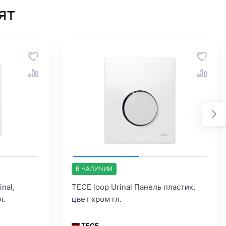
ят
В НАЛИЧИИ
nal,
TECE loop Urinal Панель пластик,
л.
цвет хром гл.
TECE