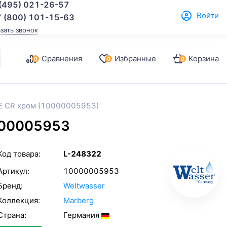
(495) 021-26-57
Войти
 (800) 101-15-63
азать звонок
Сравнения
Избранные
Корзина
0
0
0
E CR хром (10000005953)
000005953
Код товара:
L-248322
Артикул:
10000005953
Бренд:
Weltwasser
Коллекция:
Marberg
Страна:
Германия