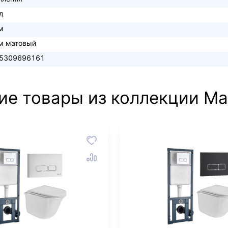
д
м
м матовый
5309696161
ие товары из коллекции Ma