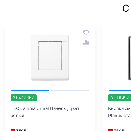
С
В НАЛИЧИИ
В НАЛИЧИ
TECE ambia Urinal Панель , цвет
Кнопка см
белый
Planus ст
TECE
TECE