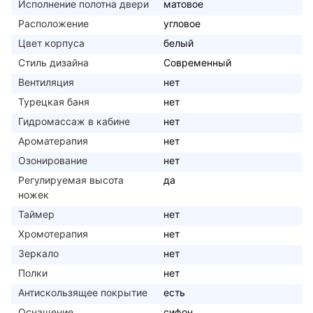
Исполнение полотна двери
матовое
Расположение
угловое
Цвет корпуса
белый
Стиль дизайна
Современный
Вентиляция
нет
Турецкая баня
нет
Гидромассаж в кабине
нет
Ароматерапия
нет
Озонирование
нет
Регулируемая высота
да
ножек
Таймер
нет
Хромотерапия
нет
Зеркало
нет
Полки
нет
Антискользящее покрытие
есть
Оснащение
сифон