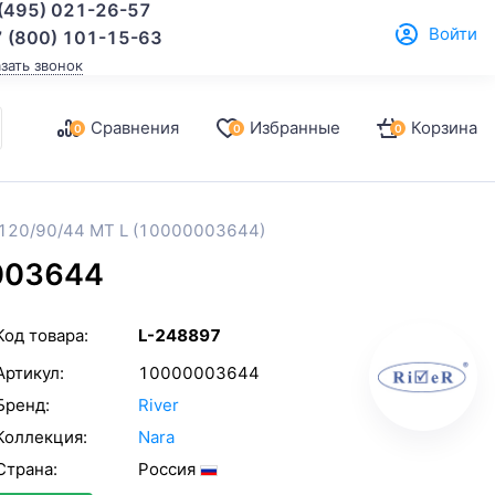
(495) 021-26-57
Войти
 (800) 101-15-63
азать звонок
Сравнения
Избранные
Корзина
0
0
0
a 120/90/44 MT L (10000003644)
0003644
Код товара:
L-248897
Артикул:
10000003644
Бренд:
River
Коллекция:
Nara
Страна:
Россия