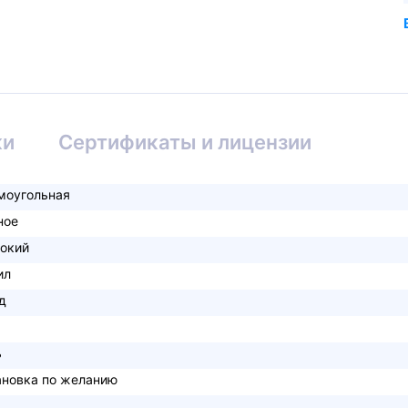
ки
Сертификаты и лицензии
моугольная
ное
бокий
ил
д
ь
ановка по желанию