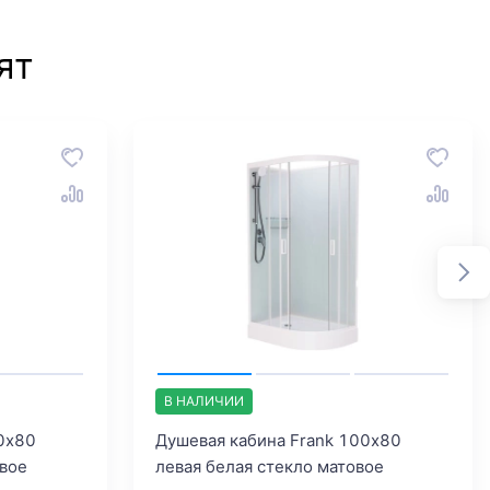
ят
В НАЛИЧИИ
0х80
Душевая кабина Frank 100х80
овое
левая белая стекло матовое