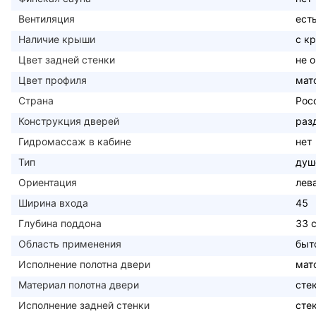
Вентиляция
ест
Наличие крыши
c к
Цвет задней стенки
не 
Цвет профиля
мат
Страна
Рос
Конструкция дверей
раз
Гидромассаж в кабине
нет
Тип
душ
Ориентация
лев
Ширина входа
45
Глубина поддона
33 
Область применения
быт
Исполнение полотна двери
мат
Материал полотна двери
сте
Исполнение задней стенки
сте