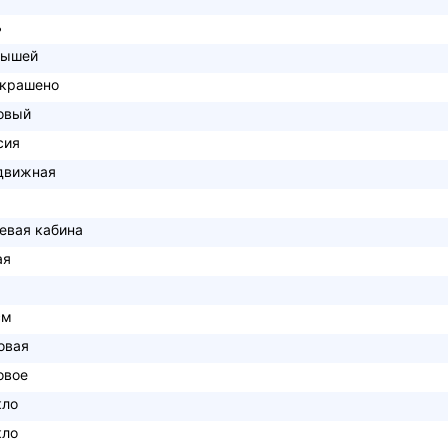
ь
рышей
окрашено
овый
сия
движная
евая кабина
ая
см
овая
овое
кло
кло