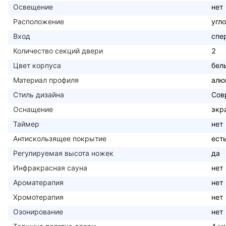
Освещение
нет
Расположение
угл
Вход
спе
Количество секций двери
2
Цвет корпуса
бел
Материал профиля
алю
Стиль дизайна
Сов
Оснащение
экр
Таймер
нет
Антискользящее покрытие
ест
Регулируемая высота ножек
да
Инфракрасная сауна
нет
Ароматерапия
нет
Хромотерапия
нет
Озонирование
нет