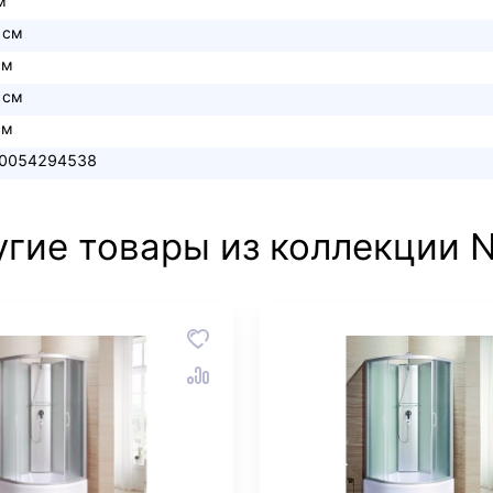
м
 см
см
 см
см
0054294538
гие товары из коллекции 