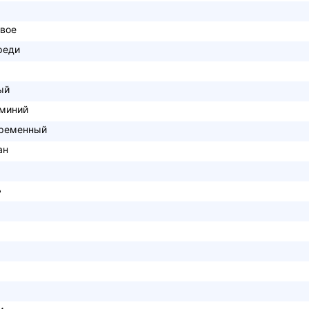
овое
реди
ый
миний
ременный
ан
ь