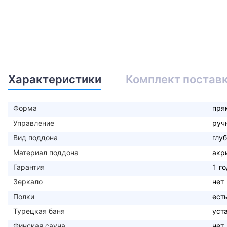
Характеристики
Комплект постав
Форма
пря
Управление
руч
Вид поддона
глу
Материал поддона
акр
Гарантия
1 го
Зеркало
нет
Полки
ест
Турецкая баня
уст
Финская сауна
нет