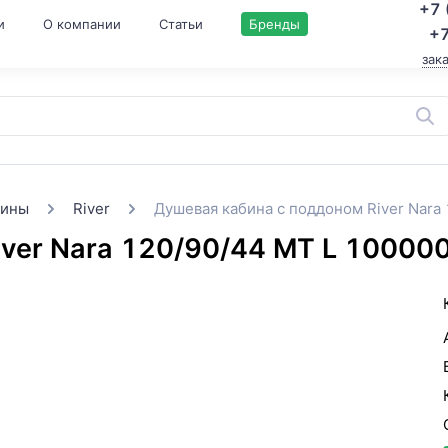
+7 
и
О компании
Статьи
Бренды
+7
зак
бины
River
Душевая кабина с поддоном River Nar
iver Nara 120/90/44 MT L 1000