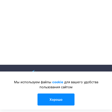
Мы используем файлы
cookie
для вашего удобства
пользования сайтом
2026 © Sanlib-Santehnika.ru — интернет-магазин сантехники
Хорошо
0
0
0
Каталог
Сравнения
Избранные
Войти
Корзина